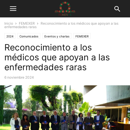
Inicio
FEMEXER
Reconocimiento a los médicos que apoyan a las
enfermedades raras
2024
Comunicados
Eventos y charlas
FEMEXER
Reconocimiento a los
Médicos y Pacientes
médicos que apoyan a las
enfermedades raras
6 noviembre 2024