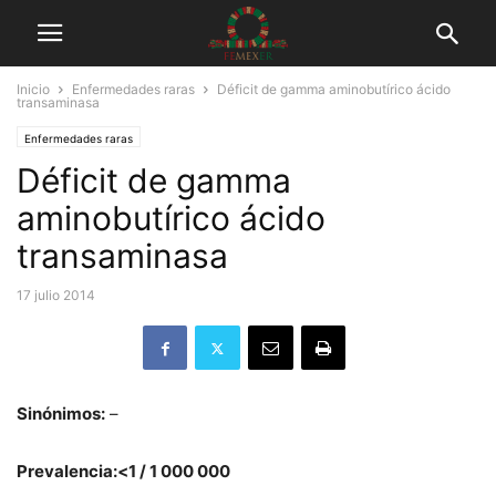
Inicio
Enfermedades raras
Déficit de gamma aminobutírico ácido
transaminasa
Enfermedades raras
Déficit de gamma
aminobutírico ácido
transaminasa
17 julio 2014
Sinónimos:
–
Prevalencia:<1 / 1 000 000