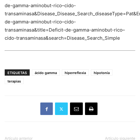
de-gamma-aminobut-rico–cido-
transaminasa&Disease_Disease_Search_diseaseType=Pat
de-gamma-aminobut-rico–cido-
transaminasa&title=Deficit-de-gamma-aminobut-rico–
cido-transaminasa&search=Disease_Search_Simple
ETIQUETAS
ácido gamma
hiperreflexia
hipotonía
terapias
Artículo anterior
Artículo siguiente