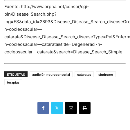
Fuente: http://www.orpha.net/consor/cgi-
bin/Disease_Search.php?
lng=ES&data_id=2893&Disease_Disease_Search_diseaseGr
n-cocleosacular—
catarata&Disease_Disease_Search_diseaseType=Pat&Enf
n-cocleosacular—catarata&title=Degeneraci-n-
cocleosacular—catarata&search=Disease_Search_Simple
ETIQUETAS
audición neurosensorial
cataratas
síndrome
terapias