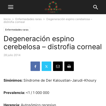
Inicio
Enfermedades raras
Degeneración espino cerebelosa –
distrofia corneal
Enfermedades raras
Degeneración espino
cerebelosa – distrofia corneal
28 julio 2014
Sinónimos:
Síndrome de Der Kaloustian-Jarudi-Khoury
Prevalencia:
<1 / 1 000 000
Herencia:
Autosómico recesivo