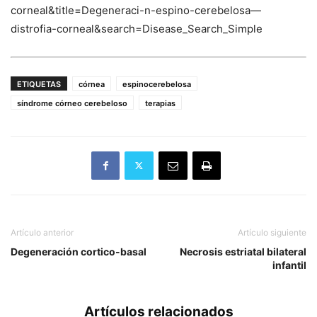
corneal&title=Degeneraci-n-espino-cerebelosa—
distrofia-corneal&search=Disease_Search_Simple
ETIQUETAS
córnea
espinocerebelosa
síndrome córneo cerebeloso
terapias
Artículo anterior
Artículo siguiente
Degeneración cortico-basal
Necrosis estriatal bilateral
infantil
Artículos relacionados