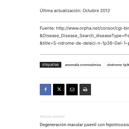
Última actualización: Octubre 2012
Fuente: http://www.orpha.net/consor/cgi
&Disease_Disease_Search_diseaseType=
&title=S-ndrome-de-deleci-n-1p36–Del-1
ETIQUETAS
anomalía cromosómica
síndrome 1p3
Artículo anterior
Degeneración macular juvenil con hipotricosis