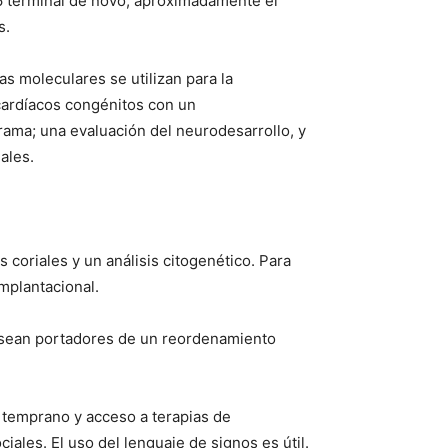
6 terminal de novo, aproximadamente el
s.
s moleculares se utilizan para la
 cardíacos congénitos con un
ama; una evaluación del neurodesarrollo, y
ales.
 coriales y un análisis citogenético. Para
mplantacional.
e sean portadores de un reordenamiento
 temprano y acceso a terapias de
iales. El uso del lenguaje de signos es útil.