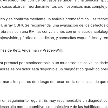
3. Alrededor del 50% de los casos se deben a una deleción 1p3
antes casos abarcan reordenamientos cromosómicos más complejo
nico y se confirma mediante un análisis cromosómico. Las técnica
ISH, array CGH). Se recomienda: una evaluación de los defectos
ebrales con una RM; las convulsiones con un electroencefalogr
os/visión, pérdida de audición, y anomalías esqueléticas y ren
omes de Rett, Angelman y Prader-Willi.
test prenatal por amniocentosis o un muestreo de las vellosidades
adres es portador está disponible un diagnóstico genético prei
ormar a los padres del riesgo de recurrencia en el caso de qu
uir un seguimiento regular. Es muy recomendable un diagnóstico
esarrollo motor, cognitivo, comunicativo y de las habilidades soc