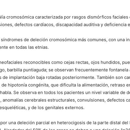
a cromosómica caracterizada por rasgos dismórficos faciales dis
siones, defectos cardíacos, discapacidad auditiva y deficiencia 
s síndromes de deleción cromosómica más comunes, con una inc
nte en todas las etnias.
ofaciales reconocibles como cejas rectas, ojos hundidos, puent
largo, barbilla puntiaguda; se observan frecuentemente fontanela 
s de implantación baja rotadas posteriormente. También son carac
 de hipotonía congénita, que dificulta la alimentación, retraso e
habla. Se observa en todos los pacientes un nivel variable de dé
al, anomalías cerebrales estructurales, convulsiones, defectos 
esqueléticas, y de los genitales externos.
or una deleción parcial en heterocigosis de la parte distal de