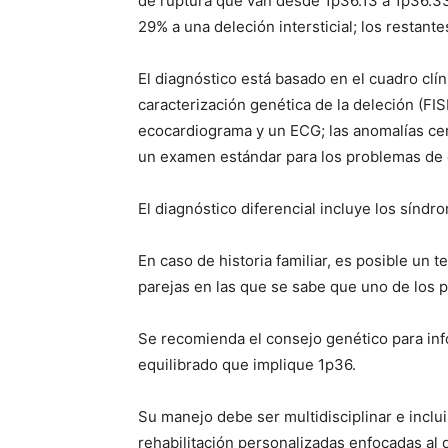
de ruptura que van desde 1p36.13 a 1p36.3
29% a una deleción intersticial; los rest
El diagnóstico está basado en el cuadro clí
caracterización genética de la deleción (F
ecocardiograma y un ECG; las anomalías cer
un examen estándar para los problemas de oj
El diagnóstico diferencial incluye los síndr
En caso de historia familiar, es posible un 
parejas en las que se sabe que uno de los p
Se recomienda el consejo genético para inf
equilibrado que implique 1p36.
Su manejo debe ser multidisciplinar e incl
rehabilitación personalizadas enfocadas al d