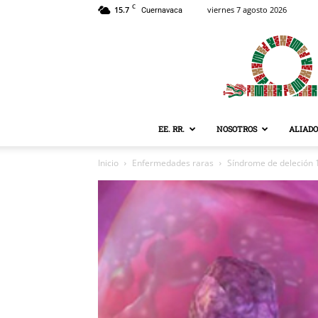
C
15.7
viernes 7 agosto 2026
Cuernavaca
EE. RR.
NOSOTROS
ALIADO
Inicio
Enfermedades raras
Síndrome de deleción 