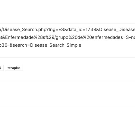
-bin/Disease_Search.php?lng=ES&data_id=1738&Disease_Disea
Pat&Enfermedade%28s%29/grupo%20de%20enfermedades=S-nd
–p36–&search=Disease_Search_Simple
6
terapias