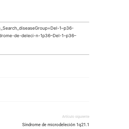
se_Search_diseaseGroup=Del-1–p36-
rome-de-deleci-n-1p36–Del-1–p36–
Artículo siguiente
Síndrome de microdeleción 1q21.1