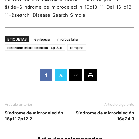
&title=S-ndrome-de-microdeleci-n-16p13-11–Del-16–p13-
11–&search=Disease_Search_Simple
ETIQUETAS
epilepsia
microcefalia
síndrome microdeleción 16p13.11
terapias
Artículo anterior
Artículo siguiente
Síndrome de microdeleción
Síndrome de microdeleción
16p11.2p12.2
16q24.3