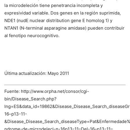
la microdeleción tiene penetrancia incompleta y
expresividad variable. Dos genes en la región suprimida,
NDE1
(nudE nuclear distribution gene E homolog 1) y
NTAN1
(N-terminal asparagine amidase) pueden contribuir
al fenotipo neurocognitivo.
Última actualización: Mayo 2011
Fuente: http://www.orpha.net/consor/cgi-
bin/Disease_Search.php?
lng=ES&data_id=19862&Disease_Disease_Search_diseaseG
16–p13-11-
&Disease_Disease_Search_diseaseType=Pat&Enfermedad
ndrome-de-microdeleci-n-16p13-11–Del-16–p13-11–