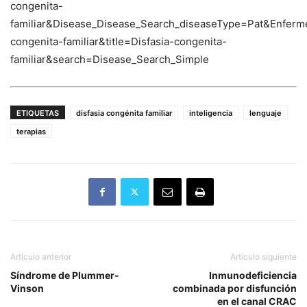
congenita-
familiar&Disease_Disease_Search_diseaseType=Pat&Enfe
congenita-familiar&title=Disfasia-congenita-
familiar&search=Disease_Search_Simple
ETIQUETAS
disfasia congénita familiar
inteligencia
lenguaje
terapias
Artículo anterior
Artículo siguiente
Síndrome de Plummer-
Inmunodeficiencia
Vinson
combinada por disfunción
en el canal CRAC