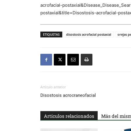
acrofacial-postaxial&Disease_Disease_S
postaxial&title=Disostosis-acrofacial-pos
ETIQUETAS
disostosis acrofacial postaxial
orejas p
Artículo anterior
Disostosis acrocraneofacial
Artículos relacionados
Más del mism