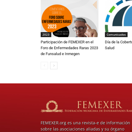
2023
Comunicados
Participación de FEMEXER en el
Día de la Cobert
Foro de Enfermedades Raras 2023
Salud
de Funsalud e Inmegen
FEMEXER.org es una revista-e de información
sobre las asociaciones aliadas y su órgano