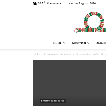
C
20.5
viernes 7 agosto 2026
Cuernavaca
EE. RR.
NOSOTROS
ALIADO
Inicio
Enfermedades raras
Disostosis acrofacial p
Enfermedades raras