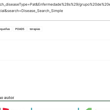
earch_diseaseType=Pat&Enfermedade%28s%29/grupo%20de%20en
taxial&search=Disease_Search_Simple
equeñas
POADS
terapias
o autor