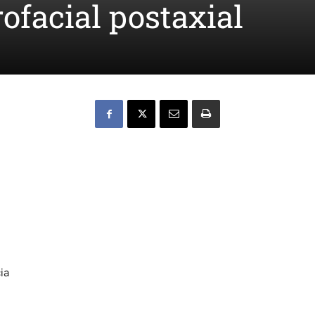
rofacial postaxial
ia