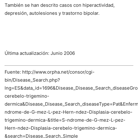
También se han descrito casos con hiperactividad,
depresión, autolesiones y trastorno bipolar.
Última actualización: Junio 2006
Fuente: http://www.orpha.net/consor/cgi-
bin/Disease_Search.php?
lng=ES&data_id=1696&Disease_Disease_Search_diseaseGro
cerebelo-trigemino-
dermica&Disease_Disease_Search_diseaseType=Pat&Enf
ndrome-de-G-mez-L-pez-Hern-ndez–Displasia-cerebelo-
trigemino-dermica-&title=S-ndrome-de-G-mez-L-pez-
Hern-ndez–Displasia-cerebelo-trigemino-dermica-
&search=Disease_Search_Simple