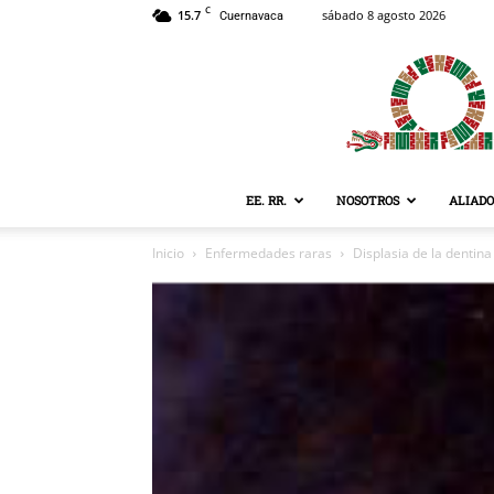
C
15.7
sábado 8 agosto 2026
Cuernavaca
EE. RR.
NOSOTROS
ALIADO
Inicio
Enfermedades raras
Displasia de la dentina 