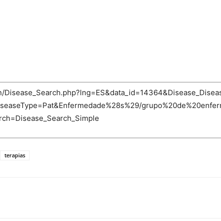
-bin/Disease_Search.php?lng=ES&data_id=14364&Disease_Disea
diseaseType=Pat&Enfermedade%28s%29/grupo%20de%20enferme
earch=Disease_Search_Simple
terapias