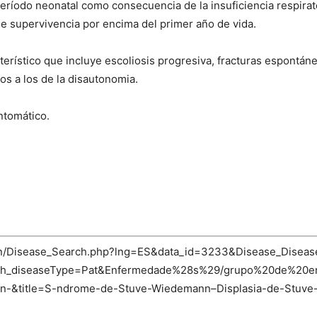
ríodo neonatal como consecuencia de la insuficiencia respirato
e supervivencia por encima del primer año de vida.
erístico que incluye escoliosis progresiva, fracturas espontánea
os a los de la disautonomia.
ntomático.
-bin/Disease_Search.php?lng=ES&data_id=3233&Disease_Disea
ch_diseaseType=Pat&Enfermedade%28s%29/grupo%20de%20e
n-&title=S-ndrome-de-Stuve-Wiedemann–Displasia-de-Stuv