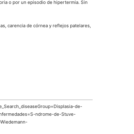
ria o por un episodio de hipertermia. Sin
s, carencia de córnea y reflejos patelares,
se_Search_diseaseGroup=Displasia-de-
nfermedades=S-ndrome-de-Stuve-
e-Wiedemann-