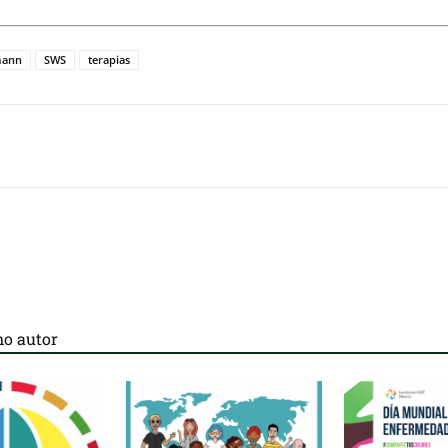
mann
SWS
terapias
o autor