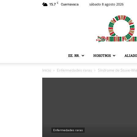
C
15.7
sábado 8 agosto 2026
Cuernavaca
EE. RR.
NOSOTROS
ALIADO
Inicio
Enfermedades raras
Síndrome de Stuve-W
Enfermedades raras