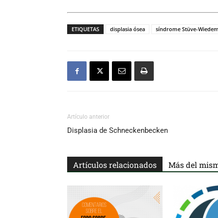
ETIQUETAS
displasia ósea
síndrome Stüve-Wiede
Artículo anterior
Displasia de Schneckenbecken
Artículos relacionados
Más del mism