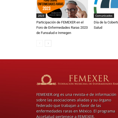
2023
Comunicados
Participación de FEMEXER en el
Día de la Cobert
Foro de Enfermedades Raras 2023
Salud
de Funsalud e Inmegen
FEMEXER.org es una revista-e de información
sobre las asociaciones aliadas y su órgano
federado que trabajan a favor de las
enfermedades raras en México. El programa
AcceSalud pertenece a FEMEXER.