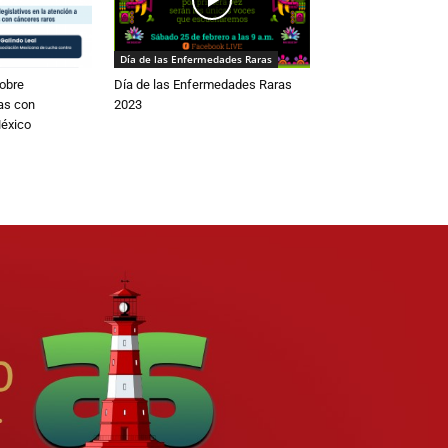
Día de las Enfermedades Raras
obre
Día de las Enfermedades Raras
as con
2023
éxico