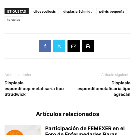
ETIQUETAS
cifoescoliosis
displasia Schmidt
pélvis pequeña
terapias
Artículo anterior
Artículo siguiente
Displasia
Displasia
espondiloepimetafisaria tipo
espondilometafisaria tipo
Strudwick
agrecán
Artículos relacionados
Participación de FEMEXER en el
Foro de Enfermedades Raras