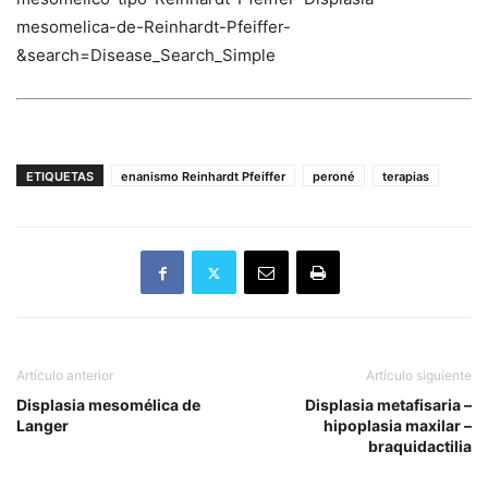
mesomelica-de-Reinhardt-Pfeiffer-
&search=Disease_Search_Simple
ETIQUETAS
enanismo Reinhardt Pfeiffer
peroné
terapias
Artículo anterior
Artículo siguiente
Displasia mesomélica de
Displasia metafisaria –
Langer
hipoplasia maxilar –
braquidactilia