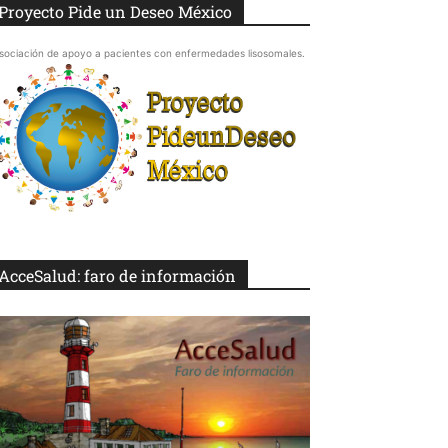
Proyecto Pide un Deseo México
sociación de apoyo a pacientes con enfermedades lisosomales.
AcceSalud: faro de información