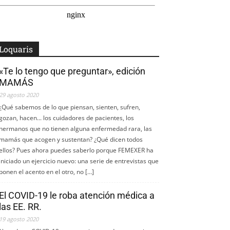
Loquaris
«Te lo tengo que preguntar», edición
MAMÁS
29 agosto 2020
¿Qué sabemos de lo que piensan, sienten, sufren,
gozan, hacen... los cuidadores de pacientes, los
hermanos que no tienen alguna enfermedad rara, las
mamás que acogen y sustentan? ¿Qué dicen todos
ellos? Pues ahora puedes saberlo porque FEMEXER ha
iniciado un ejercicio nuevo: una serie de entrevistas que
ponen el acento en el otro, no […]
El COVID-19 le roba atención médica a
las EE. RR.
19 agosto 2020