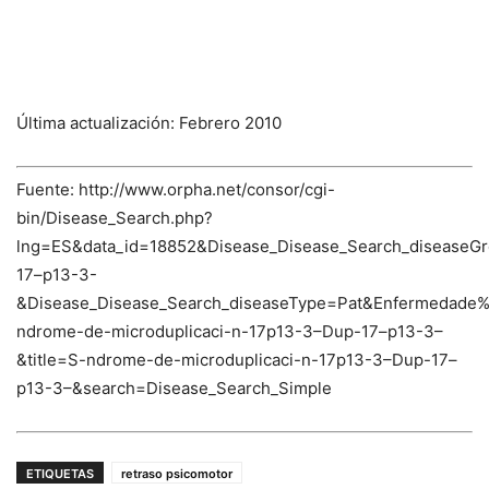
Última actualización: Febrero 2010
Fuente: http://www.orpha.net/consor/cgi-
bin/Disease_Search.php?
lng=ES&data_id=18852&Disease_Disease_Search_diseaseG
17–p13-3-
&Disease_Disease_Search_diseaseType=Pat&Enfermedad
ndrome-de-microduplicaci-n-17p13-3–Dup-17–p13-3–
&title=S-ndrome-de-microduplicaci-n-17p13-3–Dup-17–
p13-3–&search=Disease_Search_Simple
ETIQUETAS
retraso psicomotor