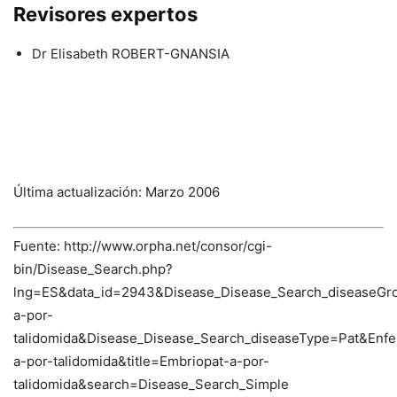
Revisores expertos
Dr Elisabeth ROBERT-GNANSIA
Última actualización: Marzo 2006
Fuente: http://www.orpha.net/consor/cgi-
bin/Disease_Search.php?
lng=ES&data_id=2943&Disease_Disease_Search_diseaseGr
a-por-
talidomida&Disease_Disease_Search_diseaseType=Pat&E
a-por-talidomida&title=Embriopat-a-por-
talidomida&search=Disease_Search_Simple