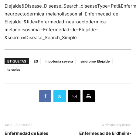
Elejalde&Disease_Disease_Search_diseaseType=Pat&Enf
neuroectodermica-melanolisosomal–Enfermedad-de-
Elejalde-&title=Enfermedad-neuroectodermica-
melanolisosomal–Enfermedad-de-Elejalde-
&search=Disease_Search_Simple
ETIQUETAS
ES
hipotonía severa
síndrome Elejalde
terapias
Artículo anterior
Artículo siguiente
Enfermedad de Eales
Enfermedad de Erdheim-