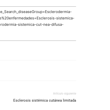
ase_Search_diseaseGroup=Esclerodermia-
e%20enfermedades=Esclerosis-sistemica-
erodermia-sistemica-cut-nea-difusa-
Artículo siguiente
Esclerosis sistémica cutánea limitada