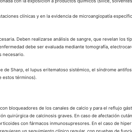
onada con la exposición a productos químicos (sílice, solvente
staciones clínicas y en la evidencia de microangiopatía específ
cesaria. Deben realizarse análisis de sangre, que revelan los t
 enfermedad debe ser evaluada mediante tomografía, electrocar
s necesario.
e de Sharp, el lupus eritematoso sistémico, el síndrome antifosfo
te estos términos).
on bloqueadores de los canales de calcio y para el reflujo gás
ón quirúrgica de calcinosis graves. En caso de afectación cután
orticoides con fármacos inmunosupresores. En el caso de hiper
requieren un seguimiento clínico regular, con pruebas de funci