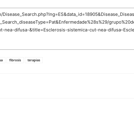
-bin/Disease_Search.php?lng=ES&data_id=18905&Disease_Dise
ase_Search_diseaseType=Pat&Enfermedade%28s%29/grupo%20d
t-nea-difusa-&title=Esclerosis-sistemica-cut-nea-difusa–Escl
sa
fibrosis
terapias