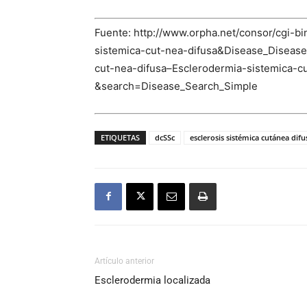
Fuente: http://www.orpha.net/consor/cgi
sistemica-cut-nea-difusa&Disease_Dise
cut-nea-difusa–Esclerodermia-sistemica-cu
&search=Disease_Search_Simple
ETIQUETAS
dcSSc
esclerosis sistémica cutánea difu
Artículo anterior
Esclerodermia localizada