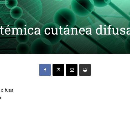
stémica cutánea difus
 difusa
a