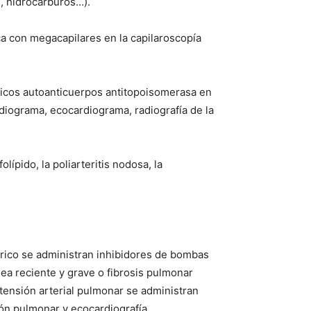
s, hidrocarburos…).
ica con megacapilares en la capilaroscopía
ípicos autoanticuerpos antitopoisomerasa en
diograma, ecocardiograma, radiografía de la
lípido, la poliarteritis nodosa, la
trico se administran inhibidores de bombas
ea reciente y grave o fibrosis pulmonar
tensión arterial pulmonar se administran
ón pulmonar y ecocardiografía.