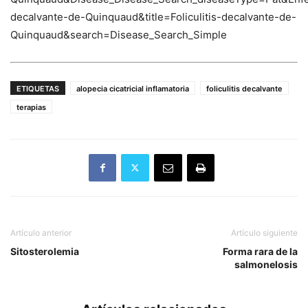
decalvante-de-Quinquaud&title=Foliculitis-decalvante-de-
Quinquaud&search=Disease_Search_Simple
ETIQUETAS
alopecia cicatricial inflamatoria
foliculitis decalvante
terapias
Artículo anterior
Artículo siguiente
Sitosterolemia
Forma rara de la
salmonelosis