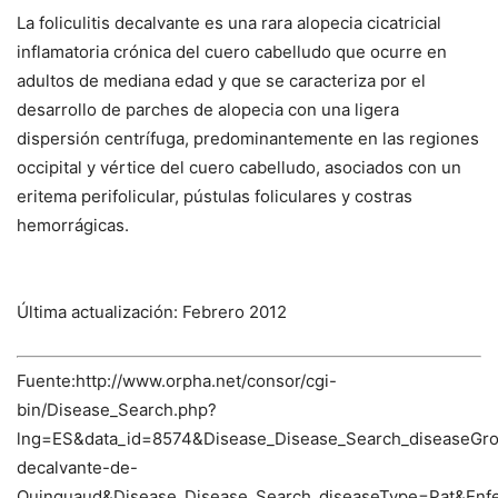
La foliculitis decalvante es una rara alopecia cicatricial
inflamatoria crónica del cuero cabelludo que ocurre en
adultos de mediana edad y que se caracteriza por el
desarrollo de parches de alopecia con una ligera
dispersión centrífuga, predominantemente en las regiones
occipital y vértice del cuero cabelludo, asociados con un
eritema perifolicular, pústulas foliculares y costras
hemorrágicas.
Última actualización: Febrero 2012
Fuente:http://www.orpha.net/consor/cgi-
bin/Disease_Search.php?
lng=ES&data_id=8574&Disease_Disease_Search_diseaseGrou
decalvante-de-
Quinquaud&Disease_Disease_Search_diseaseType=Pat&Enf