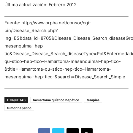
Última actualización: Febrero 2012
Fuente: http://www.orpha.net/consor/cgi-
bin/Disease_Search.php?
lng=ES&data_id=8705&Disease_Disease_Search_diseaseG
mesenquimal-hep-
tic&Disease_Disease_Search_diseaseType=Pat&Enferme
qu-stico-hep-tico–Hamartoma-mesenquimal-hep-tico-
&title=Hamartoma-qu-stico-hep-tico–Hamartoma-
mesenquimal-hep-tico-&search=Disease_Search_Simple
ETIQUETAS
hamartoma quístico hepático
terapias
tumor hepático