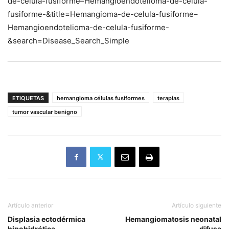
de-celula-fusiforme–Hemangioendotelioma-de-celula-
fusiforme-&title=Hemangioma-de-celula-fusiforme–
Hemangioendotelioma-de-celula-fusiforme-
&search=Disease_Search_Simple
ETIQUETAS
hemangioma células fusiformes
terapias
tumor vascular benigno
Artículo anterior
Artículo siguiente
Displasia ectodérmica
Hemangiomatosis neonatal
hipohidrótica
difusa