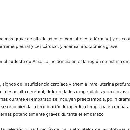
ma más grave de alfa-talasemia (consulte este término) y es casi 
errame pleural y pericárdico, y anemia hipocrómica grave.
l sudeste de Asia. La incidencia en esta región se estima entr
 signos de insuficiencia cardíaca y anemia intra-uterina profun
l desarrollo cerebral, deformidades urogenitales y cardiovascu
ernas durante el embarazo se incluyen preeclampsia, polihidram
se recomienda la terminación terapéutica temprana en embaraz
ternas potencialmente graves durante el embarazo.
la deleción o inactivación de los cuatro alelos de las globinas a