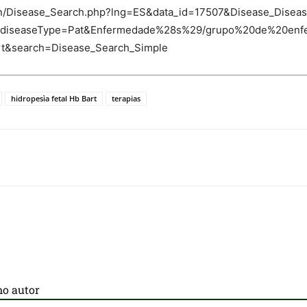
-bin/Disease_Search.php?lng=ES&data_id=17507&Disease_Disea
_diseaseType=Pat&Enfermedade%28s%29/grupo%20de%20enfe
art&search=Disease_Search_Simple
hidropesìa fetal Hb Bart
terapias
o autor