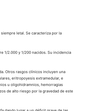
siempre letal. Se caracteriza por la
e 1/2.000 y 1/200 nacidos. Su incidencia
da. Otros rasgos clínicos incluyen una
lares, eritropoyesis extramedular, e
nios u oligohidramnios, hemorragias
os de alto riesgo por la gravedad de este
lfa dando lugar a un déficit grave de las