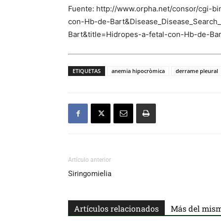
Fuente: http://www.orpha.net/consor/cgi
con-Hb-de-Bart&Disease_Disease_Search
Bart&title=Hidropes-a-fetal-con-Hb-de-B
ETIQUETAS
anemia hipocròmica
derrame pleural
Artículo anterior
Siringomielia
Artículos relacionados
Más del mism