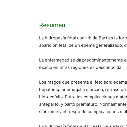
Resumen
La hidropesía fetal con Hb de Bart es la for
aparición fetal de un edema generalizado, d
La enfermedad se da predominantemente en e
exacta en otras regiones es desconocida.
Los rasgos que presenta el feto son: edema,
hepatoesplenomegalia marcada, retraso en e
hidrocefalia. Entre las complicaciones mat
anteparto, y parto prematuro. Normalmente 
síndrome y el riesgo de complicaciones ma
La hidropesía fetal de Bart está causada por 