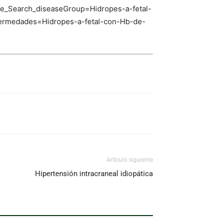
se_Search_diseaseGroup=Hidropes-a-fetal-
rmedades=Hidropes-a-fetal-con-Hb-de-
Artículo siguiente
Hipertensión intracraneal idiopática