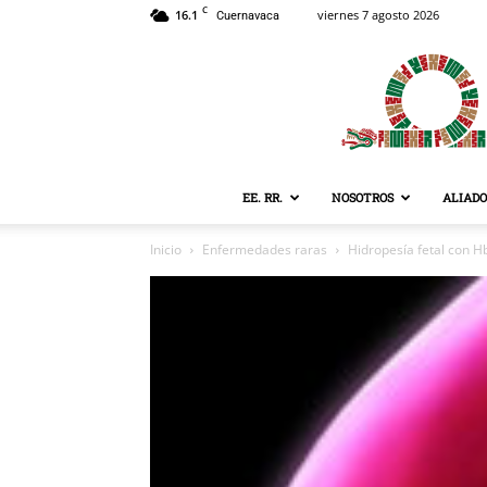
C
16.1
viernes 7 agosto 2026
Cuernavaca
EE. RR.
NOSOTROS
ALIADO
Inicio
Enfermedades raras
Hidropesía fetal con H