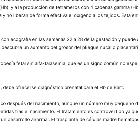
(Hb), y a la producción de tetrámeros con 4 cadenas gamma (Hb
 y no liberan de forma efectiva el oxígeno a los tejidos. Esta 
con ecografía en las semanas 22 a 28 de la gestación y puede
e descubre un aumento del grosor del pliegue nucal o placentario
idropesía fetal sin alfa-talasemia, que es un signo común no esp
e, debe ofrecerse diagnóstico prenatal para el Hb de Bart.
co después del nacimiento, aunque un número muy pequeño de
etidas tras el nacimiento. El tratamiento es controvertido ya qu
 un desarrollo anormal. El trasplante de células madre hemato