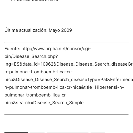
Última actualización: Mayo 2009
Fuente: http://www.orpha.net/consor/cgi-
bin/Disease_Search.php?
lng=ES&data_id=10962&Disease_Disease_Search_diseaseGr
n-pulmonar-tromboemb-lica–cr-
nica&Disease_Disease_Search_diseaseType=Pat&Enferme
n-pulmonar-tromboemb-lica-cr-nica&title=Hipertensi-n-
pulmonar-tromboemb-lica-cr-
nica&search=Disease_Search_Simple