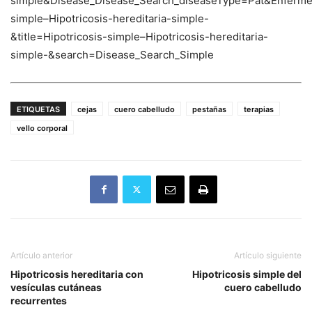
simple&Disease_Disease_Search_diseaseType=Pat&Enfer
simple–Hipotricosis-hereditaria-simple-
&title=Hipotricosis-simple–Hipotricosis-hereditaria-
simple-&search=Disease_Search_Simple
ETIQUETAS
cejas
cuero cabelludo
pestañas
terapias
vello corporal
Artículo anterior
Artículo siguiente
Hipotricosis hereditaria con
Hipotricosis simple del
vesículas cutáneas
cuero cabelludo
recurrentes