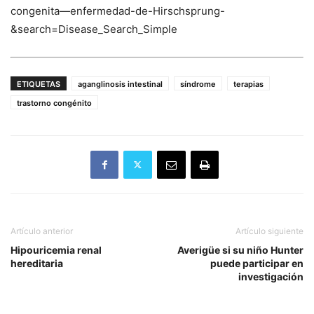
congenita—enfermedad-de-Hirschsprung-
&search=Disease_Search_Simple
ETIQUETAS
aganglinosis intestinal
síndrome
terapias
trastorno congénito
Artículo anterior
Artículo siguiente
Hipouricemia renal
Averigüe si su niño Hunter
hereditaria
puede participar en
investigación