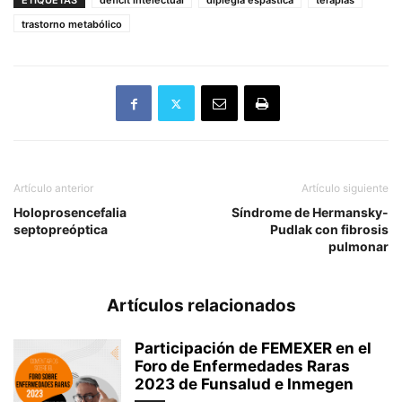
ETIQUETAS
déficit intelectual
diplegia espástica
terapias
trastorno metabólico
Artículo anterior
Artículo siguiente
Holoprosencefalia
Síndrome de Hermansky-
septopreóptica
Pudlak con fibrosis
pulmonar
Artículos relacionados
Participación de FEMEXER en el
Foro de Enfermedades Raras
2023 de Funsalud e Inmegen