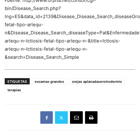
Fuente: http://www.orpha.net/consor/cgi-
bin/Disease_Search.php?
lng=ES&data_id=2139&Disease_Disease_Search_diseaseGrou
fetal-tipo-arlequ-
n&Disease_Disease_Search_diseaseType=Pat&Enfermedad
arlequ-n–Ictiosis-fetal-tipo-arlequ-n-&title=Ictiosis-
arlequ-n–Ictiosis-fetal-tipo-arlequ-n-
&search=Disease_Search_Simple
ETIQUETAS
escamas grandes
orejas aplanadaserotrodermis
terapias