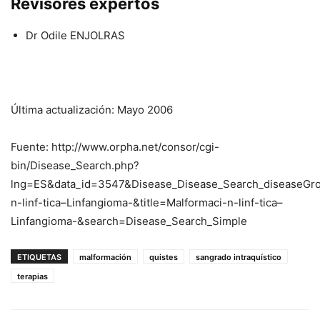
Revisores expertos
Dr Odile ENJOLRAS
Última actualización: Mayo 2006
Fuente: http://www.orpha.net/consor/cgi-
bin/Disease_Search.php?
lng=ES&data_id=3547&Disease_Disease_Search_diseaseG
n-linf-tica–Linfangioma-&title=Malformaci-n-linf-tica–
Linfangioma-&search=Disease_Search_Simple
ETIQUETAS
malformación
quistes
sangrado intraquístico
terapias