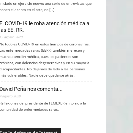
iniciado un ejercicio nuevo: una serie de entrevistas que
ponen el acento en el otro, no […]
El COVID-19 le roba atención médica a
las EE. RR.
19 agosto 2020
No todo es COVID-19 en estos tiempos de coronavirus.
Las enfermedades raras (EERR) también merecen y
mucha atención médica, pues los pacientes son
crónicos, con dolencias degenerativas y en su mayoría
discapacitantes. No dejemos de lado a las personas
más vulnerables. Nadie debe quedarse atrás.
David Peña nos comenta...
4 agosto 2020
Reflexiones del presidente de FEMEXER en torno a la
comunidad de enfermedades raras.
Por la defensa de Internet