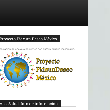
Proyecto Pide un Deseo México
sociación de apoyo a pacientes con enfermedades lisosomales.
AcceSalud: faro de información