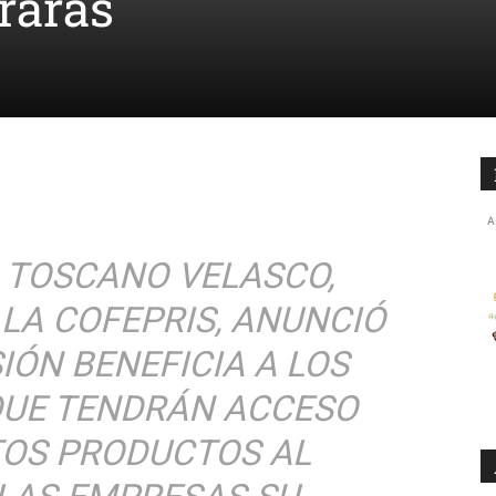
raras
A
 TOSCANO VELASCO,
LA COFEPRIS, ANUNCIÓ
IÓN BENEFICIA A LOS
 QUE TENDRÁN ACCESO
TOS PRODUCTOS AL