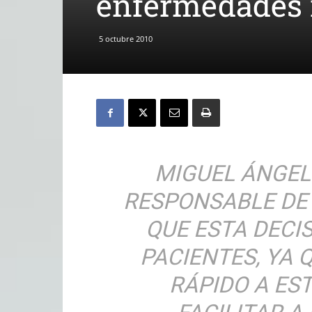
enfermedades 
5 octubre 2010
MIGUEL ÁNGEL
RESPONSABLE DE 
QUE ESTA DECIS
PACIENTES, YA
RÁPIDO A ES