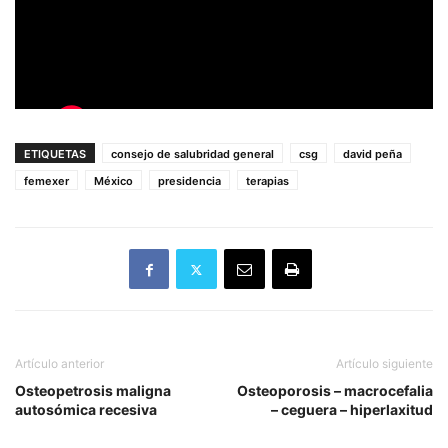
ETIQUETAS
consejo de salubridad general
csg
david peña
femexer
México
presidencia
terapias
Artículo anterior
Artículo siguiente
Osteopetrosis maligna
Osteoporosis – macrocefalia
autosómica recesiva
– ceguera – hiperlaxitud