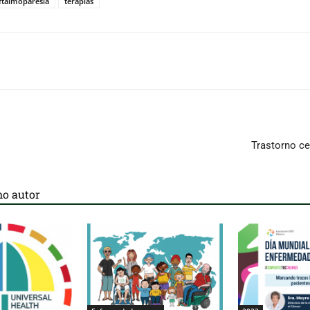
ftalmoparesia
terapias
Trastorno c
o autor