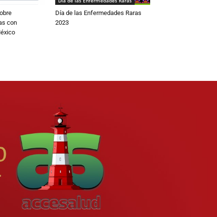
Día de las Enfermedades Raras
obre
Día de las Enfermedades Raras
as con
2023
éxico