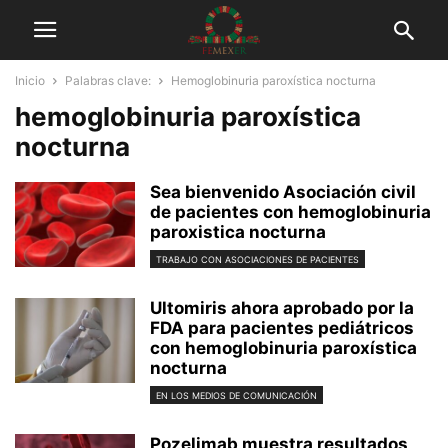
Inicio
Palabras clave:
Hemoglobinuria paroxística nocturna
hemoglobinuria paroxística
nocturna
Sea bienvenido Asociación civil
de pacientes con hemoglobinuria
paroxistica nocturna
TRABAJO CON ASOCIACIONES DE PACIENTES
Ultomiris ahora aprobado por la
FDA para pacientes pediátricos
con hemoglobinuria paroxística
nocturna
EN LOS MEDIOS DE COMUNICACIÓN
Pozelimab muestra resultados