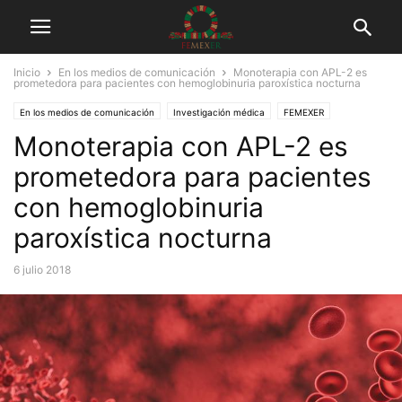
Inicio
En los medios de comunicación
Monoterapia con APL-2 es
prometedora para pacientes con hemoglobinuria paroxística nocturna
En los medios de comunicación
Investigación médica
FEMEXER
Monoterapia con APL-2 es
Trabajo con farmacéuticas
Tuits
prometedora para pacientes
con hemoglobinuria
paroxística nocturna
6 julio 2018