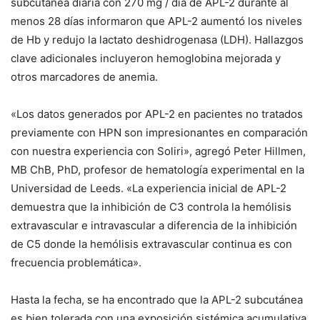
subcutánea diaria con 270 mg / día de APL-2 durante al
menos 28 días informaron que APL-2 aumentó los niveles
de Hb y redujo la lactato deshidrogenasa (LDH).
Hallazgos
clave adicionales incluyeron hemoglobina mejorada y
otros marcadores de anemia.
«Los datos generados por APL-2 en pacientes no tratados
previamente con HPN son impresionantes en comparación
con nuestra experiencia con Soliri», agregó Peter Hillmen,
MB ChB, PhD, profesor de hematología experimental en la
Universidad de Leeds.
«La experiencia inicial de APL-2
demuestra que la inhibición de C3 controla la hemólisis
extravascular e intravascular a diferencia de la inhibición
de C5 donde la hemólisis extravascular continua es con
frecuencia problemática».
Hasta la fecha, se ha encontrado que la APL-2 subcutánea
es bien tolerada con una exposición sistémica acumulativa