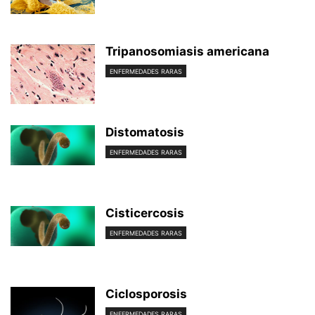
Tripanosomiasis americana
ENFERMEDADES RARAS
Distomatosis
ENFERMEDADES RARAS
Cisticercosis
ENFERMEDADES RARAS
Ciclosporosis
ENFERMEDADES RARAS