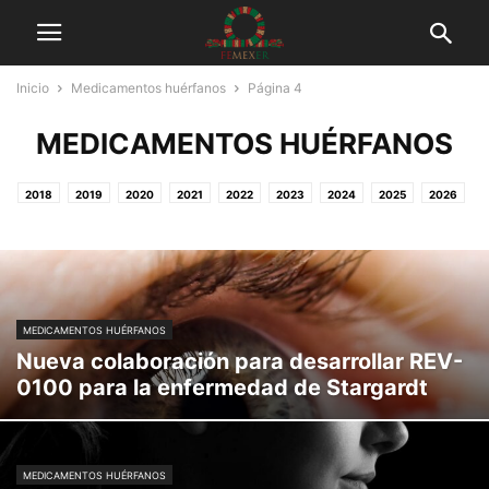
Inicio
Medicamentos huérfanos
Página 4
MEDICAMENTOS HUÉRFANOS
2018
2019
2020
2021
2022
2023
2024
2025
2026
ANÁLISIS Y OPINIÓN
COMUNICADOS
CUS-ONU-RDI
DESTACADOS
EEUU
EMPRESAS FARMACÉUTICAS
EN LOS MEDIOS DE COMUNICACIÓN
ENFERMEDADES RARAS
ESPAÑA
EVENTOS Y CHARLAS
FEMEXER
INFORMACIÓN DE SALUD
INVESTIGACIÓN MÉDICA
MEDICAMENTOS HUÉRFANOS
MEDICAMENTOS HUÉRFANOS
MÉDICOS Y PACIENTES
TESTIMONIOS
Nueva colaboración para desarrollar REV-
TUITS
0100 para la enfermedad de Stargardt
MEDICAMENTOS HUÉRFANOS