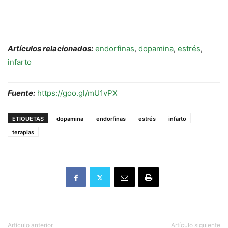
Artículos relacionados:
endorfinas
,
dopamina
,
estrés
,
infarto
Fuente:
https://goo.gl/mU1vPX
ETIQUETAS
dopamina
endorfinas
estrés
infarto
terapias
Artículo anterior
Artículo siguiente