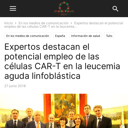
Inicio
En los medios de comunicación
Expertos destacan el potencial
empleo de las células CAR-T en la leucemia...
En los medios de comunicación
España
Información de salud
Tuits
Expertos destacan el
potencial empleo de las
células CAR-T en la leucemia
aguda linfoblástica
27 junio 2018