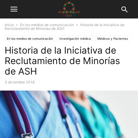
Inicio
En los medios de comunicación
Historia de la Iniciativa de
Reclutamiento de Minorías de ASH
En los medios de comunicación
Investigación médica
Médicos y Pacientes
Historia de la Iniciativa de
Tuits
Reclutamiento de Minorías
de ASH
3 diciembre 2018