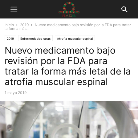
Inicio
2019
Nuevo medicamento bajo revisión por la FDA para tratar
la forma más...
2019
Enfermedades raras
Atrofia muscular espinal
Nuevo medicamento bajo
Empresas farmacéuticas
En los medios de comunicación
Investigación médica
Tuits
revisión por la FDA para
tratar la forma más letal de la
atrofia muscular espinal
1 mayo 2019