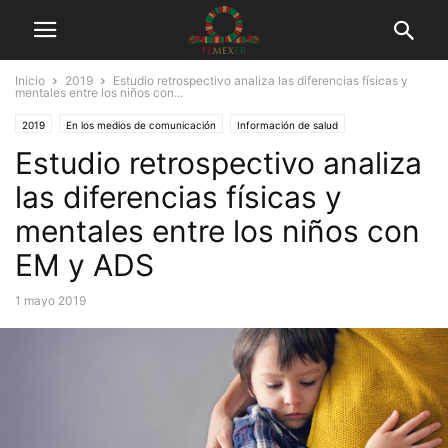
Inicio
2019
Estudio retrospectivo analiza las diferencias físicas y
mentales entre los niños con...
2019
En los medios de comunicación
Información de salud
Estudio retrospectivo analiza
Médicos y Pacientes
Tuits
las diferencias físicas y
mentales entre los niños con
EM y ADS
1 mayo 2019