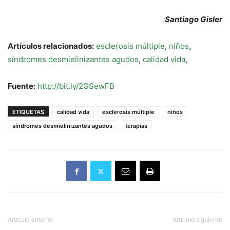
Santiago Gisler
Artículos relacionados:
esclerosis múltiple
,
niños
,
síndromes desmielinizantes agudos
,
calidad vida
,
Fuente:
http://bit.ly/2GSewFB
ETIQUETAS
calidad vida
esclerosis múltiple
niños
síndromes desmielinizantes agudos
terapias
Artículo anterior
Artículo siguiente