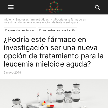
Inicio
Empresas farmacéuticas
¿Podría este fármaco en
investigación ser una nueva opción de tratamiento para...
Empresas farmacéuticas
En los medios de comunicación
¿Podría este fármaco en
Investigación médica
Medicamentos huérfanos
FEMEXER
Trabajo con farmacéuticas
Tuits
investigación ser una nueva
opción de tratamiento para la
leucemia mieloide aguda?
6 mayo 2019