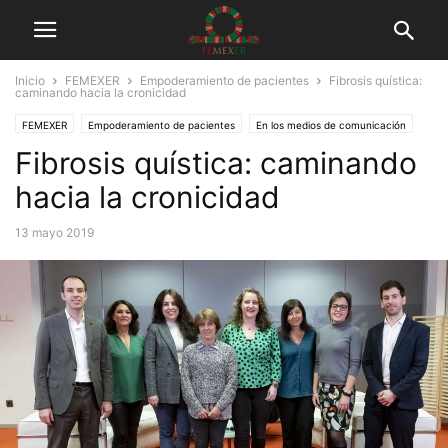
Inicio
FEMEXER
Empoderamiento de pacientes
Fibrosis quística:
caminando hacia la cronicidad
FEMEXER
Empoderamiento de pacientes
En los medios de comunicación
Fibrosis quística: caminando
Información de salud
Médicos y Pacientes
Tuits
hacia la cronicidad
13 mayo 2019