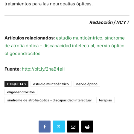
tratamientos para las neuropatías ópticas.
Redacción / NCYT
Artículos relacionados:
estudio munticéntrico
,
síndrome
de atrofia óptica – discapacidad intelectual
,
nervio óptico
,
oligodendrocitos
,
Fuente:
http://bit.ly/2naB4eH
ETIQUETAS
estudio munticéntrico
nervio óptico
oligodendrocitos
síndrome de atrofia óptica - discapacidad intelectual
terapias