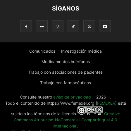
SÍGANOS
Comunicados
Investigación médica
Medicamentos huérfanos
Trabajo con asociaciones de pacientes
Trabajo con farmacéuticas
Consulte nuestro
aviso de privacidad
—2026—.
Todo el contenido de https://www.femexer.org (
FEMEXER
) está
sujeto a los términos de la licencia
Creative
Commons Atribución-NoComercial-CompartirIgual 4.0
Internacional
.