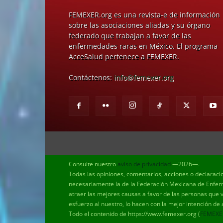
FEMEXER.org es una revista-e de información
sobre las asociaciones aliadas y su órgano
federado que trabajan a favor de las
enfermedades raras en México. El programa
AcceSalud pertenece a FEMEXER.
Contáctenos:
info@femexer.org
Consulte nuestro
aviso de privacidad
—2026—.
Todas las opiniones, comentarios, acciones o declaraci
necesariamente la de la Federación Mexicana de Enferm
atraer las mejores causas a favor de las personas que 
esfuerzo al nuestro, lo hacen con la mejor intención de
Todo el contenido de https://www.femexer.org (
FEMEXE