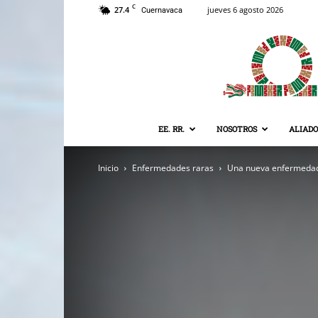
C
27.4
jueves 6 agosto 2026
Cuernavaca
EE. RR.
NOSOTROS
ALIADO
Inicio
Enfermedades raras
Una nueva enfermedad