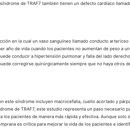
n síndrome de TRAF7 también tienen un defecto cardíaco llama
cción en la cual un vaso sanguíneo llamado conducto arterioso 
r año de vida cuando los pacientes no aumentan de peso a un r
 puede conducir a hipertensión pulmonar y falla del lado derec
puede corregirse quirúrgicamente siempre que no haya otros de
en este síndrome incluyen macrocefalia, cuello acortado y párp
drome de TRAF7, este estudio representa un paso necesario pa
ar a los pacientes de manera más rápida y efectiva. Aunque sol
prana es crítica para mejorar la vida de los pacientes e identi