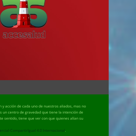
ón y acción de cada uno de nuestros aliados, mas no
un centro de gravedad que tiene la intención de
e sentido, tiene que ver con que quienes alían su
ial-CompartirIgual 4.0 Internacional
.