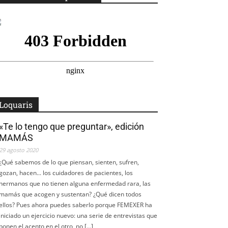
Loquaris
«Te lo tengo que preguntar», edición
MAMÁS
29 agosto 2020
¿Qué sabemos de lo que piensan, sienten, sufren,
gozan, hacen... los cuidadores de pacientes, los
hermanos que no tienen alguna enfermedad rara, las
mamás que acogen y sustentan? ¿Qué dicen todos
ellos? Pues ahora puedes saberlo porque FEMEXER ha
iniciado un ejercicio nuevo: una serie de entrevistas que
ponen el acento en el otro, no […]