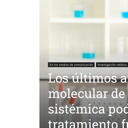
En los medios de comunicación
Investigación médica
Los últimos a
molecular de 
sistémica pod
tratamiento f