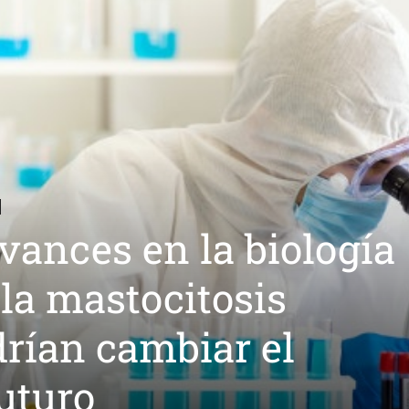
vances en la biología
la mastocitosis
rían cambiar el
uturo