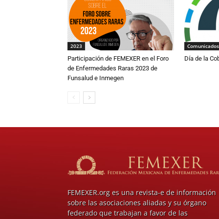
2023
Comunicados
Participación de FEMEXER en el Foro
Día de la Co
de Enfermedades Raras 2023 de
Funsalud e Inmegen
FEMEXER.org es una revista-e de información
sobre las asociaciones aliadas y su órgano
federado que trabajan a favor de las