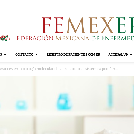
S
CONTACTO
REGISTRO DE PACIENTES CON ER
ACCESALUD
FEMEXER
avances en la biología molecular de la mastocitosis sistémica podrían...