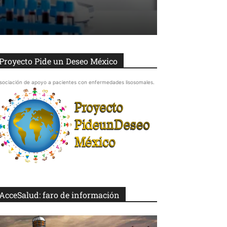
Proyecto Pide un Deseo México
sociación de apoyo a pacientes con enfermedades lisosomales.
AcceSalud: faro de información