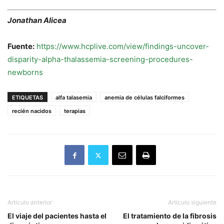
Jonathan Alicea
Fuente:
https://www.hcplive.com/view/findings-uncover-
disparity-alpha-thalassemia-screening-procedures-
newborns
ETIQUETAS
alfa talasemia
anemia de células falciformes
recién nacidos
terapias
Artículo anterior
Artículo siguiente
El viaje del pacientes hasta el
El tratamiento de la fibrosis