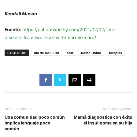
Kendall Mason
Fuente:
https://patientworthy.com/2021/02/02/rare-
disease-framework-uk-will-improve-care/
ETIQUETAS
día de las EERR
eerr
Reino Unido
terapias
Artículo anterior
Artículo siguiente
Una comunidad poco común
Mamá diagnostica con éxito
implica lenguaje poco
el insulinoma en su hija
común