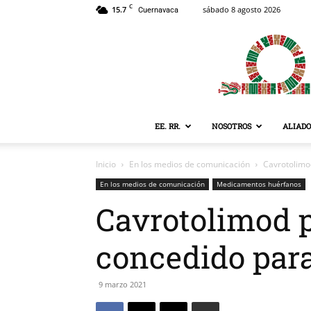
C
15.7
sábado 8 agosto 2026
Cuernavaca
EE. RR.
NOSOTROS
ALIADO
Inicio
En los medios de comunicación
Cavrotolimo
En los medios de comunicación
Medicamentos huérfanos
Cavrotolimod p
concedido para
9 marzo 2021