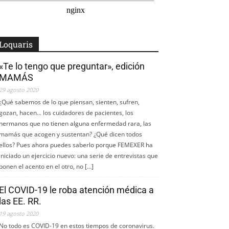
Loquaris
«Te lo tengo que preguntar», edición
MAMÁS
29 agosto 2020
¿Qué sabemos de lo que piensan, sienten, sufren,
gozan, hacen... los cuidadores de pacientes, los
hermanos que no tienen alguna enfermedad rara, las
mamás que acogen y sustentan? ¿Qué dicen todos
ellos? Pues ahora puedes saberlo porque FEMEXER ha
iniciado un ejercicio nuevo: una serie de entrevistas que
ponen el acento en el otro, no […]
El COVID-19 le roba atención médica a
las EE. RR.
19 agosto 2020
No todo es COVID-19 en estos tiempos de coronavirus.