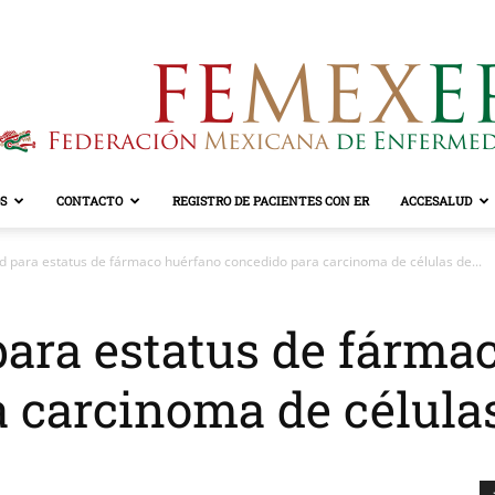
S
CONTACTO
REGISTRO DE PACIENTES CON ER
ACCESALUD
FEMEXER
d para estatus de fármaco huérfano concedido para carcinoma de células de...
ara estatus de fárma
 carcinoma de célula