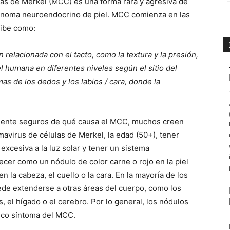
las de Merkel (MCC) es una forma rara y agresiva de
inoma neuroendocrino de piel. MCC comienza en las
ribe como:
n relacionada con el tacto, como la textura y la presión,
el humana en diferentes niveles según el sitio del
as de los dedos y los labios / cara, donde la
amente seguros de qué causa el MCC, muchos creen
mavirus de células de Merkel, la edad (50+), tener
excesiva a la luz solar y tener un sistema
cer como un nódulo de color carne o rojo en la piel
en la cabeza, el cuello o la cara. En la mayoría de los
de extenderse a otras áreas del cuerpo, como los
s, el hígado o el cerebro. Por lo general, los nódulos
nico síntoma del MCC.