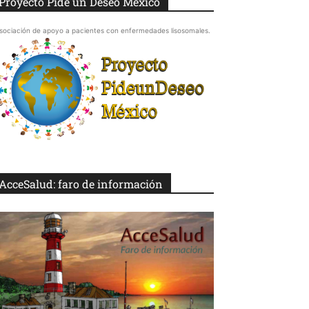
Proyecto Pide un Deseo México
sociación de apoyo a pacientes con enfermedades lisosomales.
AcceSalud: faro de información