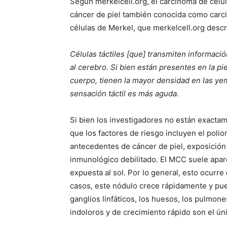
Según merkelcell.org, el carcinoma de célu
cáncer de piel también conocida como carc
células de Merkel, que merkelcell.org desc
Células táctiles [que] transmiten informació
al cerebro. Si bien están presentes en la pi
cuerpo, tienen la mayor densidad en las yem
sensación táctil es más aguda.
Si bien los investigadores no están exact
que los factores de riesgo incluyen el polio
antecedentes de cáncer de piel, exposición 
inmunológico debilitado. El MCC suele apare
expuesta al sol. Por lo general, esto ocurre 
casos, este nódulo crece rápidamente y pue
ganglios linfáticos, los huesos, los pulmone
indoloros y de crecimiento rápido son el ú