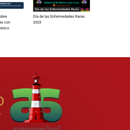
Día de las Enfermedades Raras
obre
Día de las Enfermedades Raras
as con
2023
éxico