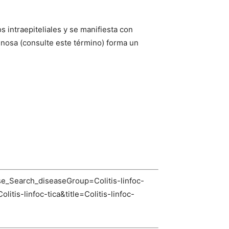
os intraepiteliales y se manifiesta con
genosa (consulte este término) forma un
e_Search_diseaseGroup=Colitis-linfoc-
-linfoc-tica&title=Colitis-linfoc-