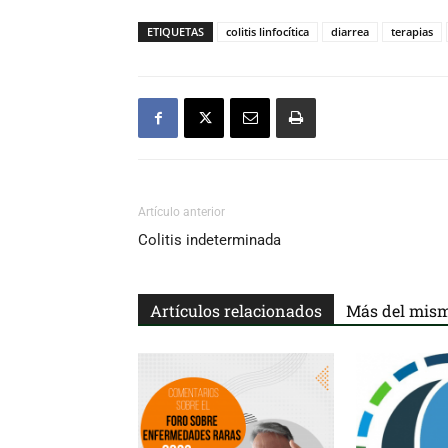
ETIQUETAS
colitis linfocítica
diarrea
terapias
Artículo anterior
Colitis indeterminada
Artículos relacionados
Más del mism