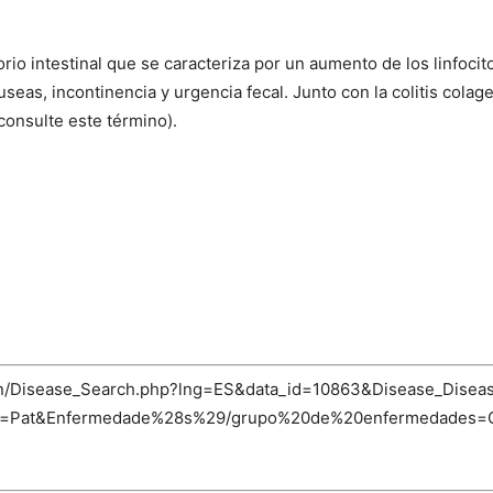
atorio intestinal que se caracteriza por un aumento de los linfocit
useas, incontinencia y urgencia fecal. Junto con la colitis cola
consulte este término).
bin/Disease_Search.php?lng=ES&data_id=10863&Disease_Diseas
=Pat&Enfermedade%28s%29/grupo%20de%20enfermedades=Colitis