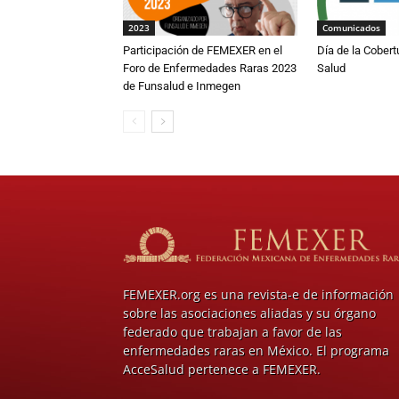
2023
Comunicados
Participación de FEMEXER en el
Día de la Cobert
Foro de Enfermedades Raras 2023
Salud
de Funsalud e Inmegen
FEMEXER.org es una revista-e de información
sobre las asociaciones aliadas y su órgano
federado que trabajan a favor de las
enfermedades raras en México. El programa
AcceSalud pertenece a FEMEXER.