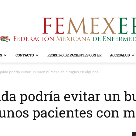
S
CONTACTO
REGISTRO DE PACIENTES CON ER
ACCESALUD
FEMEXER
íquida podría evitar un buen número de cirugías en algunos...
uida podría evitar un
lgunos pacientes con