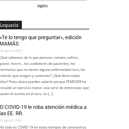
Loquaris
«Te lo tengo que preguntar», edición
MAMÁS
29 agosto 2020
¿Qué sabemos de lo que piensan, sienten, sufren,
gozan, hacen... los cuidadores de pacientes, los
hermanos que no tienen alguna enfermedad rara, las
mamás que acogen y sustentan? ¿Qué dicen todos
ellos? Pues ahora puedes saberlo porque FEMEXER ha
iniciado un ejercicio nuevo: una serie de entrevistas que
ponen el acento en el otro, no […]
El COVID-19 le roba atención médica a
las EE. RR.
19 agosto 2020
No todo es COVID-19 en estos tiempos de coronavirus.