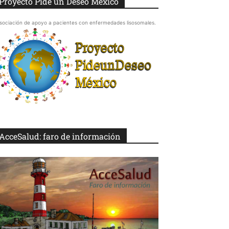
Proyecto Pide un Deseo México
sociación de apoyo a pacientes con enfermedades lisosomales.
AcceSalud: faro de información