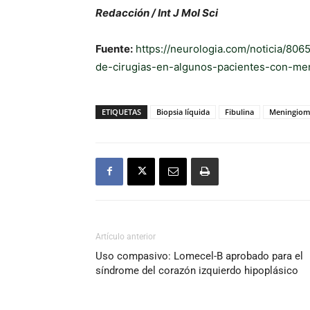
Redacción / Int J Mol Sci
Fuente:
https://neurologia.com/noticia/806
de-cirugias-en-algunos-pacientes-con-me
ETIQUETAS
Biopsia líquida
Fibulina
Meningio
Artículo anterior
Uso compasivo: Lomecel-B aprobado para el
síndrome del corazón izquierdo hipoplásico