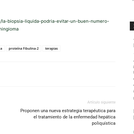
5/la-biopsia-liquida-podria-evitar-un-buen-numero-
ningioma
ma
proteína Fibulina-2
terapias
Artículo siguiente
Proponen una nueva estrategia terapéutica para
el tratamiento de la enfermedad hepática
poliquística