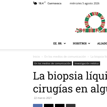
C
18.4
miércoles 5 agosto 2026
Cuernavaca
EE. RR.
NOSOTROS
ALIADO
Inicio
En los medios de comunicación
La biopsia l
En los medios de comunicación
Investigación médica
La biopsia líq
cirugías en a
22 marzo 2021